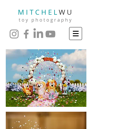
M I T C H E L
W U
t o y p h o t o g r a p h y