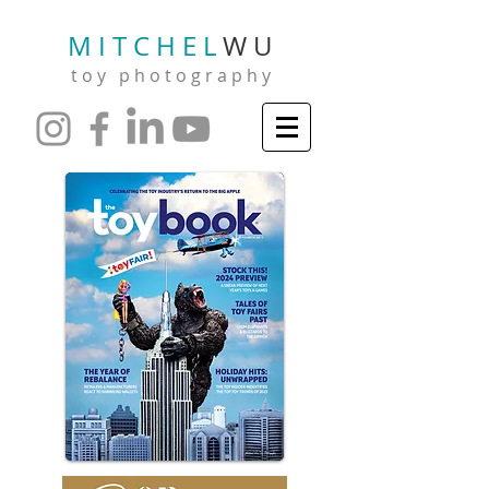
M I T C H E L
W U
t o y p h o t o g r a p h y